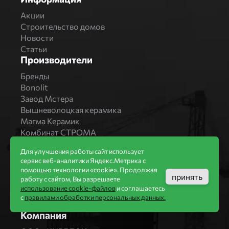
Акции
Строительство домов
Новости
Статьи
Производители
Бренды
Bonolit
Завод Мстера
Вышневолоцкая керамика
Магма Керамик
Комбинат СТРОМА
Вяземский кирпичный завод
Для улучшения работы сайт использует
Продукция
сервис веб-аналитики Яндекс.Метрика с
помощью технологии «cookie». Продолжая
Каталог
принять
работу с сайтом, Вы разрешаете
Блоки Bonolit
использование cookie-файлов
и соглашаетесь
Строительный кирпич
с
правилами обработки персональных данных.
Облицовочный кирпич
Компания