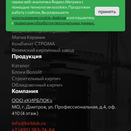
Производители
сервис веб-аналитики Яндекс.Метрика с
помощью технологии «cookie». Продолжая
принять
Бренды
работу с сайтом, Вы разрешаете
Bonolit
использование cookie-файлов
и соглашаетесь
с
правилами обработки персональных данных.
Завод Мстера
Вышневолоцкая керамика
Магма Керамик
Комбинат СТРОМА
Вяземский кирпичный завод
Продукция
Каталог
Блоки Bonolit
Строительный кирпич
Облицовочный кирпич
Компания
ООО «КИРБЛОК»
МO, г. Дмитров, ул. Профессиональная, д.4, оф.
410 (4 этаж)
info@kirblok.ru
+7 (495) 363-74-64