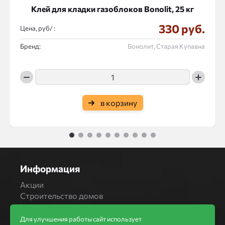
Клей для кладки газоблоков Bonolit, 25 кг
330 руб.
Цена, руб/ :
Бренд:
Бонолит, Старая Купавна
в корзину
1
2
3
4
5
6
7
8
9
10
Информация
Акции
Строительство домов
Новости
Статьи
Для улучшения работы сайт использует