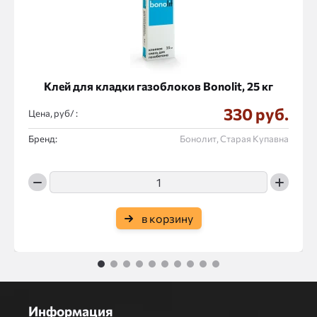
Клей для кладки газоблоков Bonolit, 25 кг
330 руб.
Цена, руб/ :
Бренд:
Бонолит, Старая Купавна
в корзину
1
2
3
4
5
6
7
8
9
10
Информация