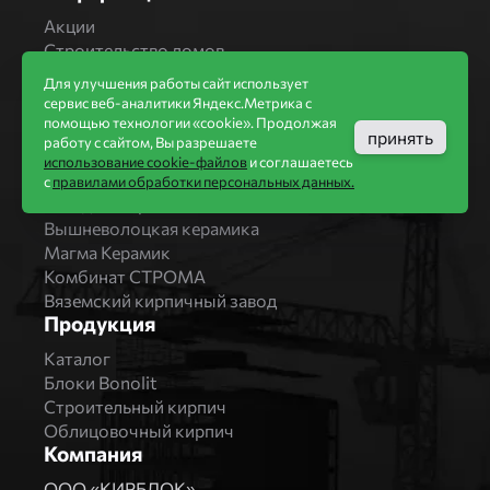
Акции
Строительство домов
Новости
Для улучшения работы сайт использует
Статьи
сервис веб-аналитики Яндекс.Метрика с
Производители
помощью технологии «cookie». Продолжая
принять
работу с сайтом, Вы разрешаете
Бренды
использование cookie-файлов
и соглашаетесь
Bonolit
с
правилами обработки персональных данных.
Завод Мстера
Вышневолоцкая керамика
Магма Керамик
Комбинат СТРОМА
Вяземский кирпичный завод
Продукция
Каталог
Блоки Bonolit
Строительный кирпич
Облицовочный кирпич
Компания
ООО «КИРБЛОК»