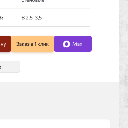
Б:
ину
Заказ в 1 клик
Max
е