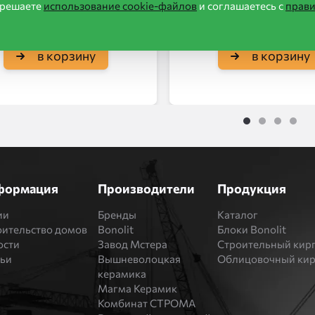
зрешаете
использование cookie-файлов
и соглашаетесь с
прав
в корзину
в корзину
1
2
3
4
формация
Производители
Продукция
ии
Бренды
Каталог
оительство домов
Bonolit
Блоки Bonolit
ости
Завод Мстера
Строительный кир
тьи
Вышневолоцкая
Облицовочный ки
керамика
Магма Керамик
Комбинат СТРОМА