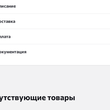
писание
оставка
плата
окументация
утствующие товары