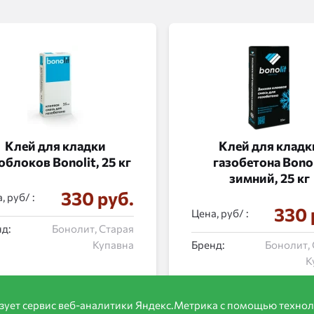
Клей для кладки
Клей для кладк
облоков Bonolit, 25 кг
газобетона Bonol
зимний, 25 кг
330 руб.
, руб/ :
330 
Цена, руб/ :
д:
Бонолит, Старая
Купавна
Бренд:
Бонолит,
К
зует сервис веб-аналитики Яндекс.Метрика с помощью технол