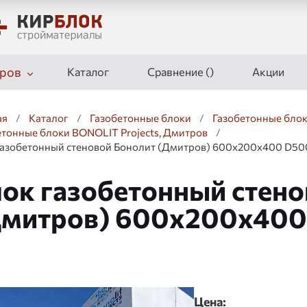
ров
Каталог
Сравнение (
)
Акции
ая
/
Каталог
/
Газобетонные блоки
/
Газобетонные блок
етонные блоки BONOLIT Projects, Дмитров
/
газобетонный стеновой Бонолит (Дмитров) 600x200x400 D50
ок газобетонный стено
Дмитров) 600x200x400
дшоу
Цена: