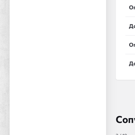
О
Д
О
Д
Соп