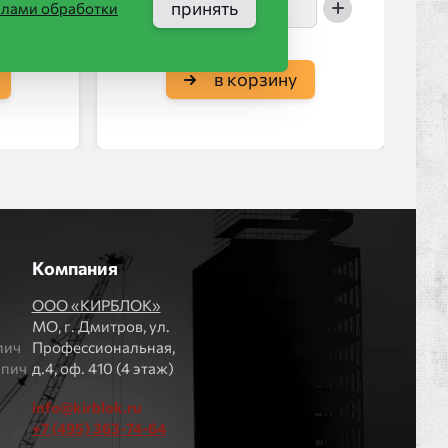
принять
илами обработки
в корзину
Компания
ООО «КИРБЛОК»
МO, г. Дмитров, ул.
пич
Профессиональная,
рпич
д.4, оф. 410 (4 этаж)
info@kirblok.ru
+7 (495) 363-74-64