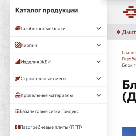
Каталог продукции
Газобетонные блоки
Дмит
Кирпич
Главн
Газоб
Изделия ЖБИ
Блок 
Строительные смеси
Бл
(
Кровельные материалы
Базальтовые сетки Гридекс
Пазогребневые плиты (ПГП)
Слай