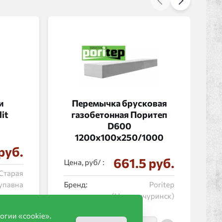
и
Перемычка брусковая
it
газобетонная Поритеп
D600
1200x100x250/1000
руб.
661.5 руб.
Цена, руб/ :
 Старая
упавна
Бренд:
Poritep
(Новомичуринск)
огии «cookie».