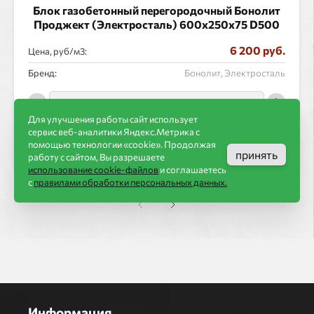
Блок газобетонный перегородочный Бонолит
Проджект (Электросталь) 600x250x75 D500
6 200 руб.
Цена, руб/
:
Бренд:
Бонолит, Электросталь
Для улучшения работы сайт использует
сервис веб-аналитики Яндекс.Метрика с
в корзину
помощью технологии «cookie». Продолжая
принять
работу с сайтом, Вы разрешаете
использование cookie-файлов
и соглашаетесь
с
правилами обработки персональных данных.
Информация