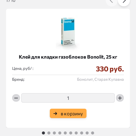
1
/
10
Клей для кладки газоблоков Bonolit, 25 кг
330 руб.
Цена, руб/ :
Бренд:
Бонолит, Старая Купавна
в корзину
1
2
3
4
5
6
7
8
9
10