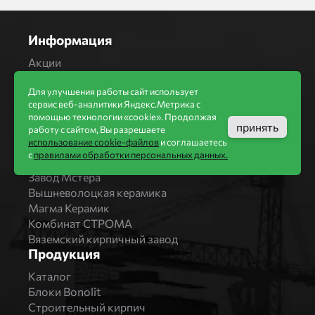
Информация
Акции
Строительство домов
Для улучшения работы сайт использует
Новости
сервис веб-аналитики Яндекс.Метрика с
Статьи
помощью технологии «cookie». Продолжая
Производители
принять
работу с сайтом, Вы разрешаете
использование cookie-файлов
и соглашаетесь
Бренды
с
правилами обработки персональных данных.
Bonolit
Завод Мстера
Вышневолоцкая керамика
Магма Керамик
Комбинат СТРОМА
Вяземский кирпичный завод
Продукция
Каталог
Блоки Bonolit
Строительный кирпич