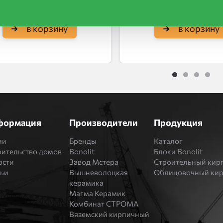
в корзину
в корзину
1
2
3
4
формация
Производители
Продукция
ии
Бренды
Каталог
оительство домов
Bonolit
Блоки Bonolit
ости
Завод Мстера
Строительный кир
тьи
Вышневолоцкая
Облицовочный ки
керамика
Магма Керамик
Комбинат СТРОМА
Вяземский кирпичный