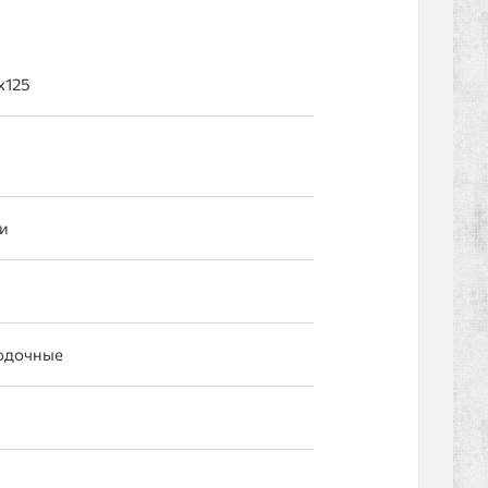
и
одочные