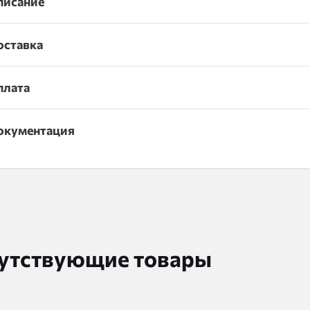
писание
оставка
плата
окументация
утствующие товары