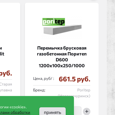
и
Перемычка брусковая
it
газобетонная Поритеп
D600
1200x100x250/1000
руб.
661.5 руб.
Цена, руб/ :
 Старая
упавна
Бренд:
Poritep
(Новомичуринск)
огии «cookie».
принять
илами обработки