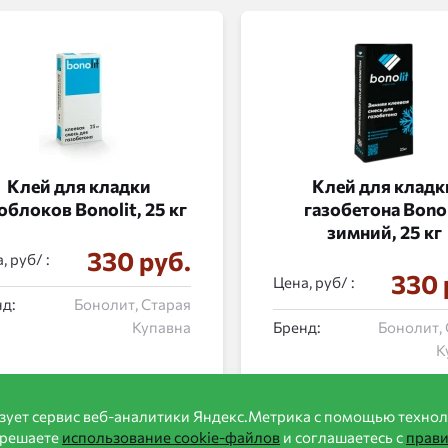
Клей для кладки
Клей для кладк
облоков Bonolit, 25 кг
газобетона Bonol
зимний, 25 кг
330 руб.
, руб/ :
330 
Цена, руб/ :
д:
Бонолит, Старая
Купавна
Бренд:
Бонолит,
К
зует сервис веб-аналитики Яндекс.Метрика с помощью технол
зрешаете
использование cookie-файлов
и соглашаетесь с
прав