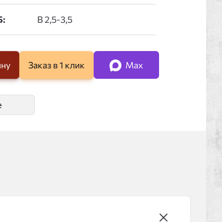
Б:
ину
Заказ в 1 клик
Max
е