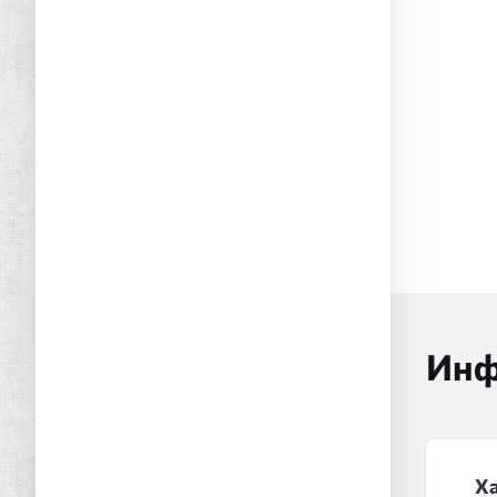
Инф
Х