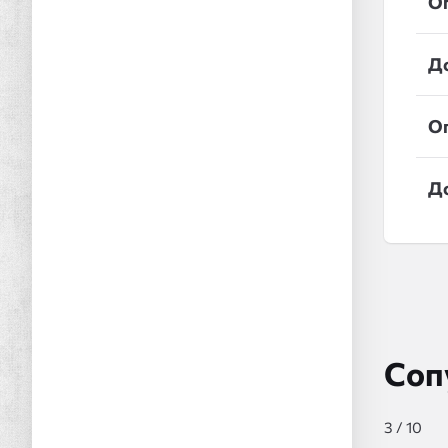
О
Д
О
Д
Соп
3
/
10