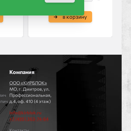
в корзину
Компания
ООО «КИРБЛОК»
МO, г. Дмитров, ул.
пич
Профессиональная,
рпич
д.4, оф. 410 (4 этаж)
info@kirblok.ru
+7 (495) 363-74-64
Контакты