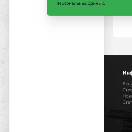
персональных данных.
Ин
Акц
Стр
Нов
Ста