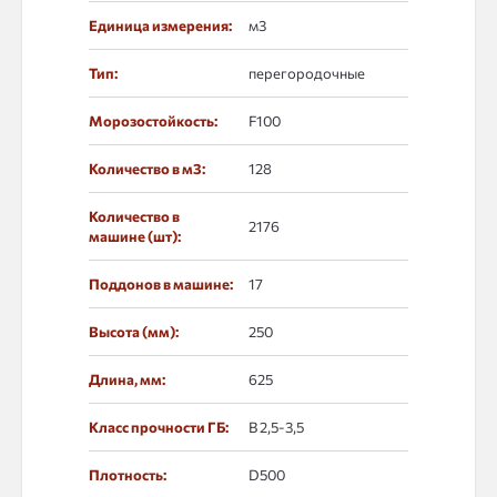
Единица измерения:
м3
Тип:
перегородочные
Морозостойкость:
F100
Количество в м3:
128
Количество в
2176
машине (шт):
Поддонов в машине:
17
Высота (мм):
250
Длина, мм:
625
Класс прочности ГБ:
В 2,5-3,5
Плотность:
D500