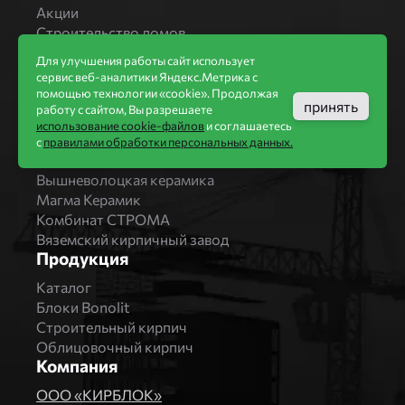
Акции
Строительство домов
Новости
Для улучшения работы сайт использует
Статьи
сервис веб-аналитики Яндекс.Метрика с
Производители
помощью технологии «cookie». Продолжая
принять
работу с сайтом, Вы разрешаете
Бренды
использование cookie-файлов
и соглашаетесь
Bonolit
с
правилами обработки персональных данных.
Завод Мстера
Вышневолоцкая керамика
Магма Керамик
Комбинат СТРОМА
Вяземский кирпичный завод
Продукция
Каталог
Блоки Bonolit
Строительный кирпич
Облицовочный кирпич
Компания
ООО «КИРБЛОК»