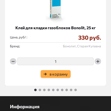
Клей для кладки газоблоков Bonolit, 25 кг
330 руб.
Цена, руб/ :
Бренд:
Бонолит, Старая Купавна
в корзину
1
2
3
4
5
6
7
8
9
10
Информация