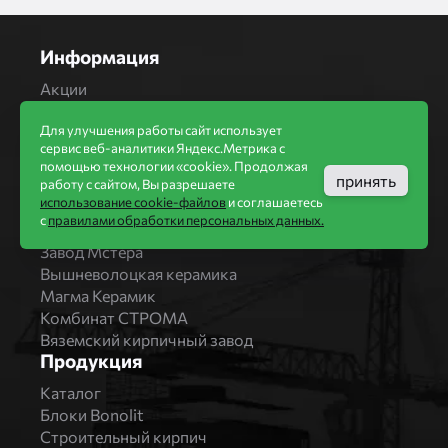
Информация
Акции
Строительство домов
Для улучшения работы сайт использует
Новости
сервис веб-аналитики Яндекс.Метрика с
Статьи
помощью технологии «cookie». Продолжая
Производители
принять
работу с сайтом, Вы разрешаете
использование cookie-файлов
и соглашаетесь
Бренды
с
правилами обработки персональных данных.
Bonolit
Завод Мстера
Вышневолоцкая керамика
Магма Керамик
Комбинат СТРОМА
Вяземский кирпичный завод
Продукция
Каталог
Блоки Bonolit
Строительный кирпич