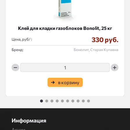
Клей для кладки газоблоков Bonolit, 25 кг
330 руб.
Цена, руб/ :
Бренд:
Бонолит, Старая Купавна
в корзину
1
2
3
4
5
6
7
8
9
10
Информация
Акции