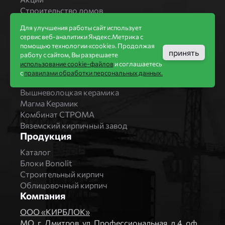
Строительство домов
Новости
Для улучшения работы сайт использует
Статьи
сервис веб-аналитики Яндекс.Метрика с
Производители
помощью технологии «cookie». Продолжая
принять
работу с сайтом, Вы разрешаете
Бренды
использование cookie-файлов
и соглашаетесь
Bonolit
с
правилами обработки персональных данных.
Завод Мстера
Вышневолоцкая керамика
Магма Керамик
Комбинат СТРОМА
Вяземский кирпичный завод
Продукция
Каталог
Блоки Bonolit
Строительный кирпич
Облицовочный кирпич
Компания
ООО «КИРБЛОК»
МO, г. Дмитров, ул. Профессиональная, д.4, оф.