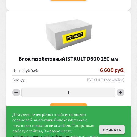
Блок газобетонный ISTKULT D600 250 мм
6 600 руб.
Цена, руб/
:
Бренд:
ISTKULT (Можайск)
в корзину
Для улучшения работы сайт использует
сервис веб-аналитики Яндекс.Метрика с
помощью технологии «cookie». Продолжая
принять
работу с сайтом, Вы разрешаете
использование cookie-файлов
и соглашаетесь