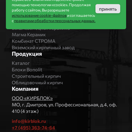
помощью технологии «cookie». Продолжая
Бренды
принять
работу с сайтом, Вы разрешаете
Bonolit
использование cookie-файлов
и соглашаетесь
с
правилами обработки персональных данных.
Завод Мстера
Вышневолоцкая керамика
Магма Керамик
Комбинат СТРОМА
Вяземский кирпичный завод
Продукция
Каталог
Блоки Bonolit
Строительный кирпич
Облицовочный кирпич
Компания
ООО «КИРБЛОК»
МO, г. Дмитров, ул. Профессиональная, д.4, оф.
410 (4 этаж)
info@kirblok.ru
+7 (495) 363-74-64