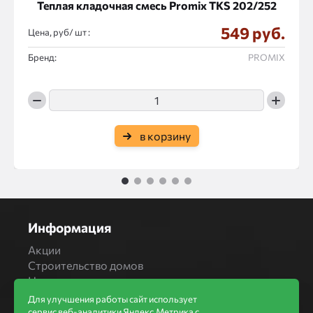
Теплая кладочная смесь Promix ТКS 202/252
549 руб.
Цена, руб/
:
Бренд:
PROMIX
в корзину
1
2
3
4
5
6
Информация
Акции
Строительство домов
Новости
Статьи
Для улучшения работы сайт использует
Производители
сервис веб-аналитики Яндекс.Метрика с