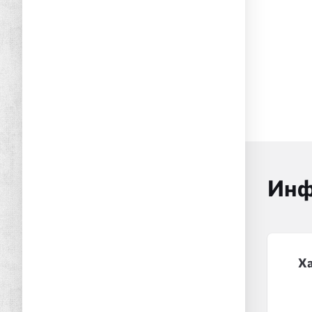
Инф
Х