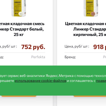
тная кладочная смесь
Цветная кладочная 
нкер Стандарт белый,
Линкер Станда
25 кг
кирпичный, 25 
752 руб.
918 
, руб/
:
Цена, руб/
:
д:
Perfekta
Бренд:
P
зует сервис веб-аналитики Яндекс.Метрика с помощью технол
зрешаете
использование cookie-файлов
и соглашаетесь с
прав
в корзину
в корзину