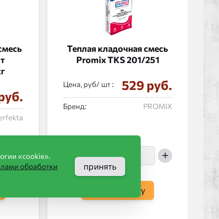
смесь
Теплая кладочная смесь
рт
Promix ТКS 201/251
кг
529 руб.
Цена, руб/
:
руб.
Бренд:
PROMIX
erfekta
огии «cookie».
принять
илами обработки
в корзину