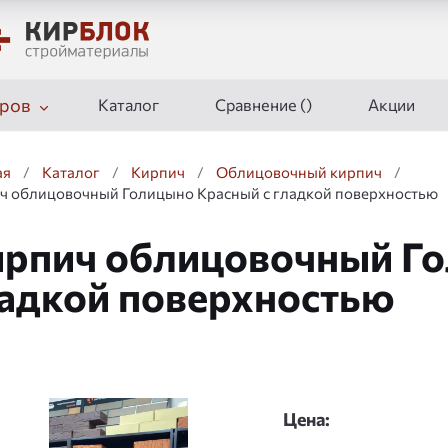
ров
Каталог
Сравнение (
)
Акции
ая
/
Каталог
/
Кирпич
/
Облицовочный кирпич
/
ч облицовочный Голицыно Красный с гладкой поверхностью
рпич облицовочный Го
адкой поверхностью
дшоу
Цена: