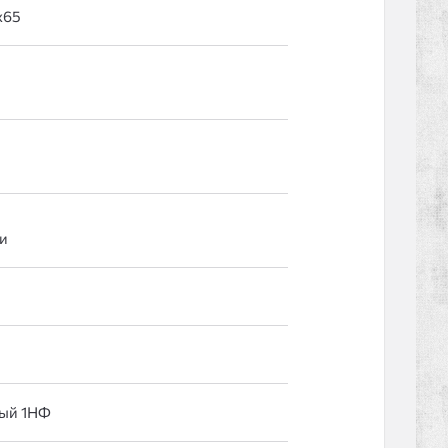
и
ый 1НФ