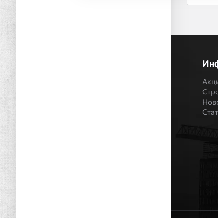
Ин
Акц
Стр
Нов
Ста