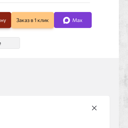
ину
Заказ в 1 клик
Max
е