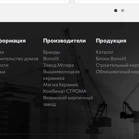
1
2
формация
Производители
Продукция
ии
Бренды
Каталог
оительство домов
Bonolit
Блоки Bonolit
ости
Завод Мстера
Строительный кир
тьи
Вышневолоцкая
Облицовочный ки
керамика
Магма Керамик
Комбинат СТРОМА
Вяземский кирпичный
завод