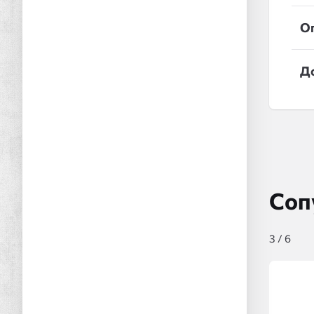
О
Д
Соп
3
/
6