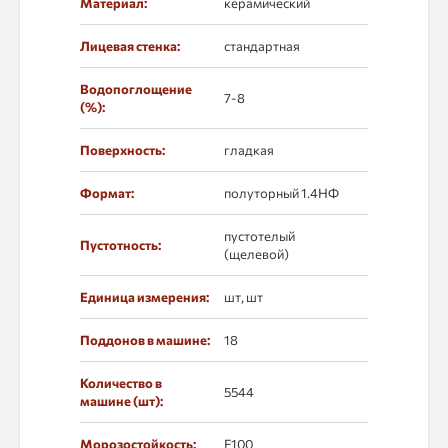
Материал:
керамический
Лицевая стенка:
стандартная
Водопоглощение
7-8
(%):
Поверхность:
гладкая
Формат:
полуторный 1.4НФ
пустотелый
Пустотность:
(щелевой)
Единица измерения:
шт, шт
Поддонов в машине:
18
Количество в
5544
машине (шт):
Морозостойкость:
F100