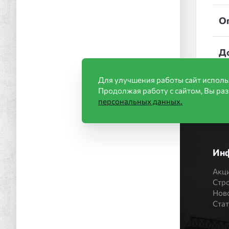
О
Д
Для улучшения работы сайт исполь
Продолжая работу с сайтом, Вы ра
персональных данных.
Ин
Акц
Стр
Нов
Ста