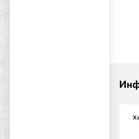
Инф
Х