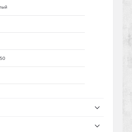
лый
50