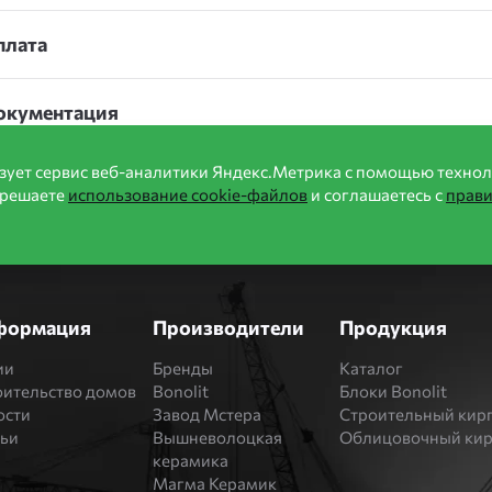
плата
окументация
зует сервис веб-аналитики Яндекс.Метрика с помощью технол
зрешаете
использование cookie-файлов
и соглашаетесь с
прав
формация
Производители
Продукция
ии
Бренды
Каталог
оительство домов
Bonolit
Блоки Bonolit
ости
Завод Мстера
Строительный кир
тьи
Вышневолоцкая
Облицовочный ки
керамика
Магма Керамик