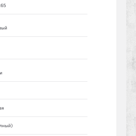
и
ая
лный)