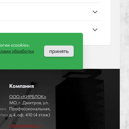
огии «cookie».
принять
илами обработки
Компания
ООО «КИРБЛОК»
МO, г. Дмитров, ул.
пич
Профессиональная,
рпич
д.4, оф. 410 (4 этаж)
info@kirblok.ru