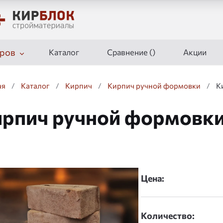
ров
Каталог
Сравнение (
)
Акции
ая
/
Каталог
/
Кирпич
/
Кирпич ручной формовки
/
К
рпич ручной формовки
дшоу
Цена:
Количество: