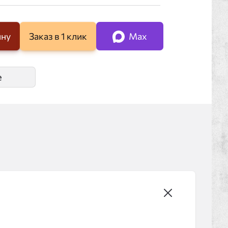
ину
Заказ в 1 клик
Max
е