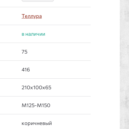
Теллура
: