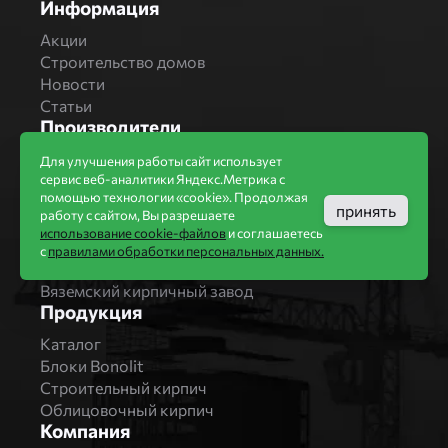
Информация
Акции
Строительство домов
Новости
Статьи
Производители
Бренды
Для улучшения работы сайт использует
сервис веб-аналитики Яндекс.Метрика с
Bonolit
помощью технологии «cookie». Продолжая
Завод Мстера
принять
работу с сайтом, Вы разрешаете
Вышневолоцкая керамика
использование cookie-файлов
и соглашаетесь
Магма Керамик
с
правилами обработки персональных данных.
Комбинат СТРОМА
Вяземский кирпичный завод
Продукция
Каталог
Блоки Bonolit
Строительный кирпич
Облицовочный кирпич
Компания