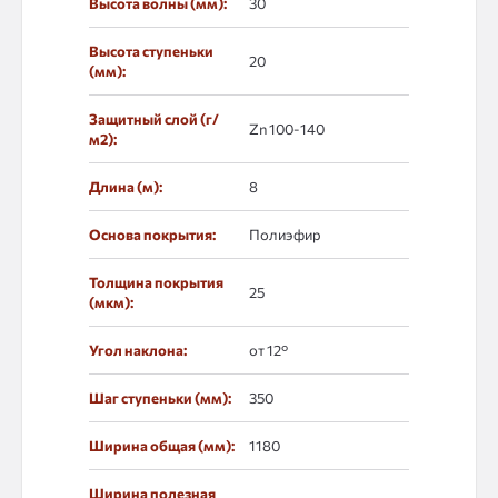
Высота волны (мм):
30
Высота ступеньки
20
(мм):
Защитный слой (г/
Zn 100-140
м2):
Длина (м):
8
Основа покрытия:
Полиэфир
Толщина покрытия
25
(мкм):
Угол наклона:
от 12°
Шаг ступеньки (мм):
350
Ширина общая (мм):
1180
Ширина полезная