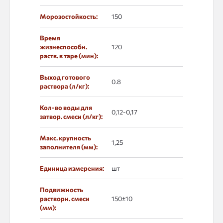
Морозостойкость:
150
Время
жизнеспособн.
120
раств. в таре (мин):
Выход готового
0.8
раствора (л/кг):
Кол-во воды для
0,12-0,17
затвор. смеси (л/кг):
Макс. крупность
1,25
заполнителя (мм):
Единица измерения:
шт
Подвижность
растворн. смеси
150±10
(мм):