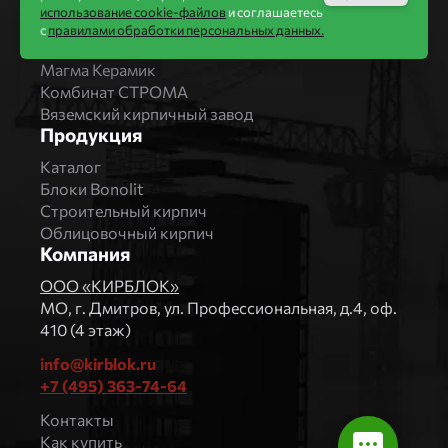
Bonolit
использование cookie-файлов
и соглашаетесь
Завод Мстера
с
правилами обработки персональных данных.
Вышневолоцкая керамика
Магма Керамик
Комбинат СТРОМА
Вяземский кирпичный завод
Продукция
Каталог
Блоки Bonolit
Строительный кирпич
Облицовочный кирпич
Компания
ООО «КИРБЛОК»
МO, г. Дмитров, ул. Профессиональная, д.4, оф.
410 (4 этаж)
info@kirblok.ru
+7 (495) 363-74-64
Контакты
Как купить