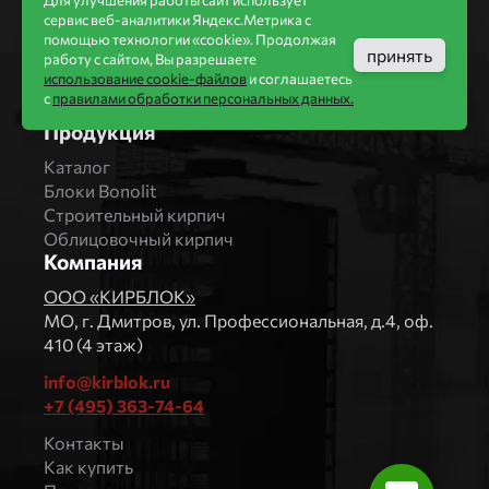
Для улучшения работы сайт использует
Завод Мстера
сервис веб-аналитики Яндекс.Метрика с
Вышневолоцкая керамика
помощью технологии «cookie». Продолжая
принять
Магма Керамик
работу с сайтом, Вы разрешаете
использование cookie-файлов
и соглашаетесь
Комбинат СТРОМА
с
правилами обработки персональных данных.
Вяземский кирпичный завод
Продукция
Каталог
Блоки Bonolit
Строительный кирпич
Облицовочный кирпич
Компания
ООО «КИРБЛОК»
МO, г. Дмитров, ул. Профессиональная, д.4, оф.
410 (4 этаж)
info@kirblok.ru
+7 (495) 363-74-64
Контакты
Как купить