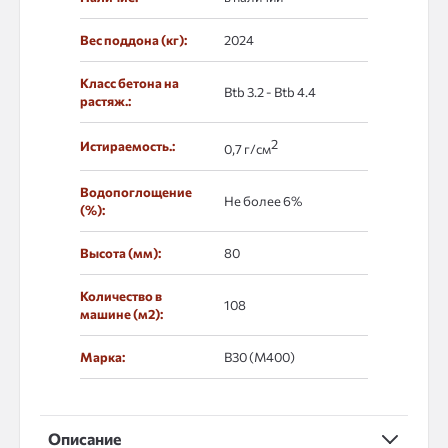
Вес поддона (кг):
2024
Класс бетона на
Btb 3.2 - Btb 4.4
растяж.:
2
Истираемость.:
0,7 г/см
Водопоглощение
Не более 6%
(%):
Высота (мм):
80
Количество в
108
машине (м2):
Марка:
В30 (М400)
Описание