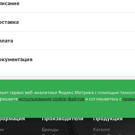
писание
оставка
плата
окументация
зует сервис веб-аналитики Яндекс.Метрика с помощью технол
зрешаете
использование cookie-файлов
и соглашаетесь с
прав
формация
Производители
Продукция
ии
Бренды
Каталог