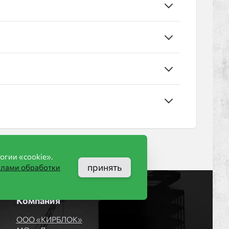
огии «cookie».
принять
илами обработки
Компания
ООО «КИРБЛОК»