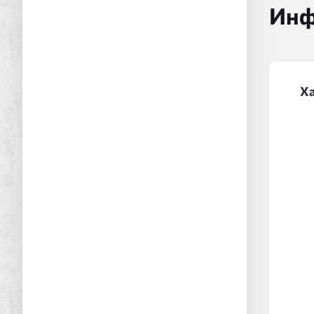
Инф
Х