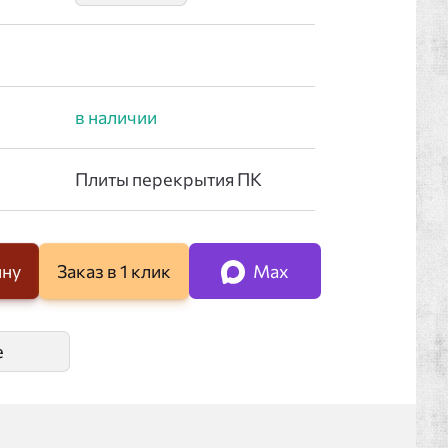
ину
Заказ в 1 клик
Max
е